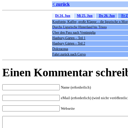
< zurück
Di 24. Jun
Mi 25. Jun
Do 26. Jun
Fr 2
Kopfstein, Kaffee, große Klappe – die ligurische n Mo
Durchs Ligurische Hinterland bis Triora
Über den Pass nach Ventimiglia
Hanbury-Gärten – Teil 1
Hanbury Gärten – Teil 2
Dolceacqua
Fahrt zurück nach Cervo
Einen Kommentar schrei
Name (erforderlich)
eMail (erforderlich) (wird nicht veröffentlic
Webseite