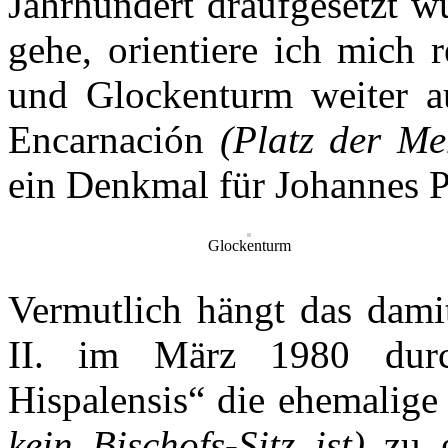
Jahrhundert draufgesetzt w
gehe, orientiere ich mich 
und Glockenturm weiter au
Encarnación
(Platz der M
ein Denkmal für Johannes Pa
Glockenturm
Vermutlich hängt das dami
II. im März 1980 durc
Hispalensis“ die ehemalige
kein Bischofs-Sitz ist)
zu e