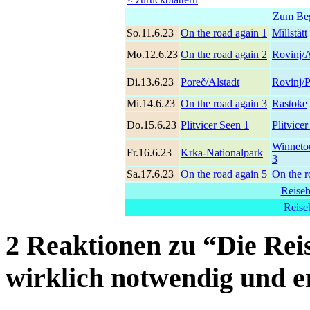
Zum Beg
So.11.6.23
On the road again 1
Millstätt
Mo.12.6.23
On the road again 2
Rovinj/A
Di.13.6.23
Poreč/Alstadt
Rovinj/
Mi.14.6.23
On the road again 3
Rastoke
Do.15.6.23
Plitvicer Seen 1
Plitvice
Winneto
Fr.16.6.23
Krka-Nationalpark
3
Sa.17.6.23
On the road again 5
On the r
Reiseb
Reise
2 Reaktionen zu “Die Re
wirklich notwendig und e