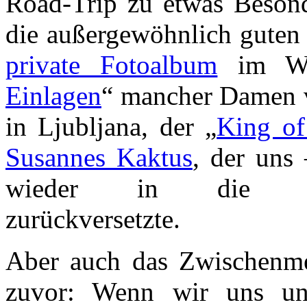
Road-Trip zu etwas Beson
die außergewöhnlich gute
private Fotoalbum
im Win
Einlagen
“ mancher Damen v
in Ljubljana, der „
King of
Susannes Kaktus
, der uns
wieder in die Sechzi
zurückversetzte.
Aber auch das Zwischenmen
zuvor: Wenn wir uns uns