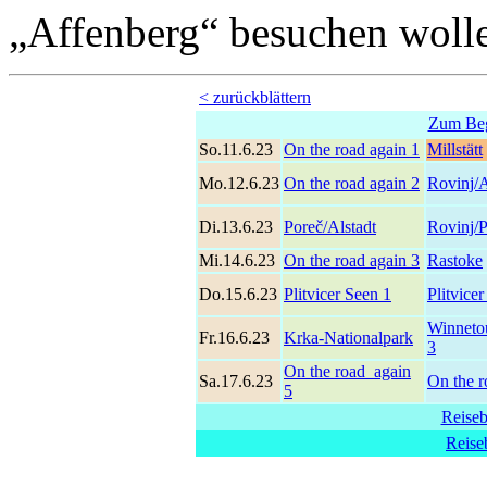
„Affenberg“ besuchen woll
<
zurückblättern
Zum Beg
So.11.6.23
On the road again 1
Millstätt
Mo.12.6.23
On the road again 2
Rovinj/A
Di.13.6.23
Poreč/Alstadt
Rovinj/
Mi.14.6.23
On the road again 3
Rastoke
Do.15.6.23
Plitvicer Seen 1
Plitvice
Winneto
Fr.16.6.23
Krka-Nationalpark
3
On the road again
Sa.17.6.23
On the r
5
Reiseb
Reise