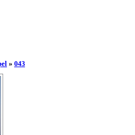
pel
»
043