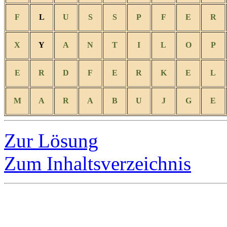
F
L
U
S
S
P
F
E
R
X
Y
A
N
T
I
L
O
P
E
R
D
F
E
R
K
E
L
M
A
R
A
B
U
J
G
E
Zur Lösung
Zum Inhaltsverzeichnis