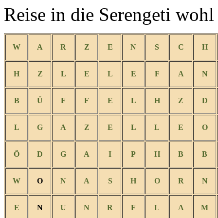
Reise in die Serengeti woh
W
A
R
Z
E
N
S
C
H
H
Z
L
E
L
E
F
A
N
B
Ü
F
F
E
L
H
Z
D
L
G
A
Z
E
L
L
E
O
Ö
D
G
A
I
P
H
B
B
W
O
N
A
S
H
O
R
N
E
N
U
N
R
F
L
A
M