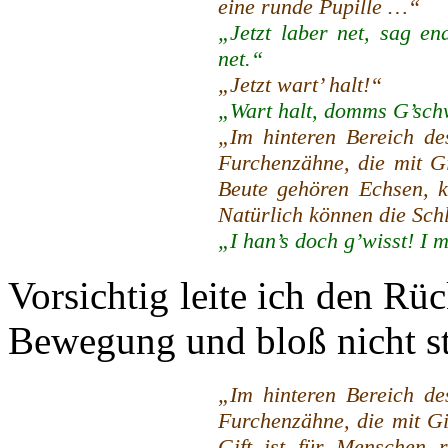
eine runde Pupille …“
„Jetzt laber net, sag en
net.“
„Jetzt wart’ halt!“
„Wart halt, domms G’schwä
„Im hinteren Bereich des
Furchenzähne, die mit Gi
Beute gehören Echsen, k
Natürlich können die Sc
„I han’s doch g’wisst! I
Vorsichtig leite ich den Rüc
Bewegung und bloß nicht st
„Im hinteren Bereich des
Furchenzähne, die mit Gi
Gift ist für Menschen r