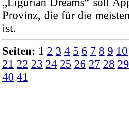
„Ligurian Dreams“ soll App
Provinz, die für die meiste
ist.
Seiten:
1
2
3
4
5
6
7
8
9
10
21
22
23
24
25
26
27
28
29
40
41