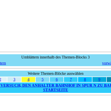
Umblättern innerhalb des Themen-Blocks 3
tern
vorwä
Weitere Themen-Blöcke auswählen
2
3
4
5
6
7
8
9
VERSUCH, DEN ANHALTER BAHNHOF IN SPUR N ZU BA
STARTSEITE