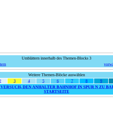
Umblättern innerhalb des Themen-Blocks 3
tern
vorwä
Weitere Themen-Blöcke auswählen
2
3
4
5
6
7
8
9
VERSUCH, DEN ANHALTER BAHNHOF IN SPUR N ZU BA
STARTSEITE