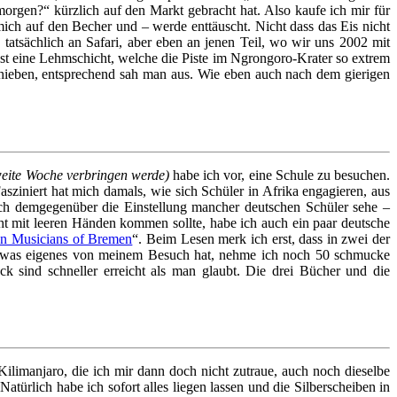
morgen?“ kürzlich auf den Markt gebracht hat. Also kaufe ich mir für
 mich auf den Becher und – werde enttäuscht. Nicht dass das Eis nicht
atsächlich an Safari, aber eben an jenen Teil, wo wir uns 2002 mit
t eine Lehmschicht, welche die Piste im Ngrongoro-Krater so extrem
schieben, entsprechend sah man aus. Wie eben auch nach dem gierigen
zweite Woche verbringen werde)
habe ich vor, eine Schule zu besuchen.
sziniert hat mich damals, wie sich Schüler in Afrika engagieren, aus
h demgegenüber die Einstellung mancher deutschen Schüler sehe –
icht mit leeren Händen kommen sollte, habe ich auch ein paar deutsche
n Musicians of Bremen
“. Beim Lesen merk ich erst, dass in zwei der
 etwas eigenes von meinem Besuch hat, nehme ich noch 50 schmucke
ck sind schneller erreicht als man glaubt. Die drei Bücher und die
limanjaro, die ich mir dann doch nicht zutraue, auch noch dieselbe
atürlich habe ich sofort alles liegen lassen und die Silberscheiben in