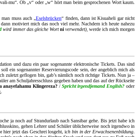
„m-vali-mu“. Ob „v“ oder „w“ hört man beim gesprochenen Wort kaum.
m, man muss auch „
Eselsbrücken
“ finden, dann ist Kisuaheli gar nicht
 dann motiviert mich das noch viel mehr. Nachdem ich heute nahezu
d
wird immer das gleiche Wort
ni
verwendet),
werde ich mich morgen
tion und dazu ein paar sogenannte elektronische Tickets. Das sind
soll ein sogenannter Reservierungscode sein, der angeblich mich als
h zuletzt geflogen bin, gab’s nämlich noch richtige Tickets. Nun ja –
chüler am Schuljahresschluss gegeben haben und das auf der Rückseite
 anayefahamu Klingereza?
/
Spricht irgendjemand English?
oder
.
che ja noch auf Strandurlaub nach Sansibar gehe. Bis jetzt habe ich
schlusskino, gehen Lehrer und Schüler üblicherweise noch irgendwo in
hier jetzt das Geschrei losgeht, i
ch bin in der Erwachsenenbildung
.