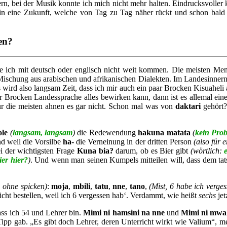
dern, bei der Musik konnte ich mich nicht mehr halten. Eindrucksvolle
 in eine Zukunft, welche von Tag zu Tag näher rückt und schon bald 
gen?
e ich mit deutsch oder englisch nicht weit kommen. Die meisten Men
Mischung aus arabischen und afrikanischen Dialekten. Im Landesinnern v
rd also langsam Zeit, dass ich mir auch ein paar Brocken Kisuaheli an
r Brocken Landessprache alles bewirken kann, dann ist es allemal eine
ur die meisten ahnen es gar nicht. Schon mal was von
daktari
gehört?
ole
(
langsam, langsam
)
die Redewendung
hakuna matata
(
kein Pro
d weil die Vorsilbe
ha-
die Verneinung in der dritten Person
(also für er
i der wichtigsten Frage
Kuna bia?
darum, ob es Bier gibt
(wörtlich:
ier hier?
)
. Und wenn man seinen Kumpels mitteilen will, dass dem tatsä
 ohne spicken)
:
moja
,
mbili
,
tatu
,
nne
,
tano
,
(Mist, 6 habe ich verges
icht bestellen, weil ich 6 vergessen hab‘. Verdammt, wie heißt
sechs
jet
ass ich 54 und Lehrer bin.
Mimi ni hamsini na nne
und
Mimi ni
mwa
ipp gab. „Es gibt doch Lehrer, deren Unterricht wirkt wie Valium“, me