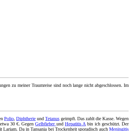
tungen zu meiner Traumreise sind noch lange nicht abgeschlossen. Im
gen
Polio
,
Diphtherie
und
Tetanus
geimpft. Das zahlt die Kasse. Wegen
t etwa 30 €. Gegen
Gelbfieber
und
Hepatitis A
bin ich geschützt. Der
t Lariam. Da in Tansania bei Trockenheit sporadisch auch
Meningitis