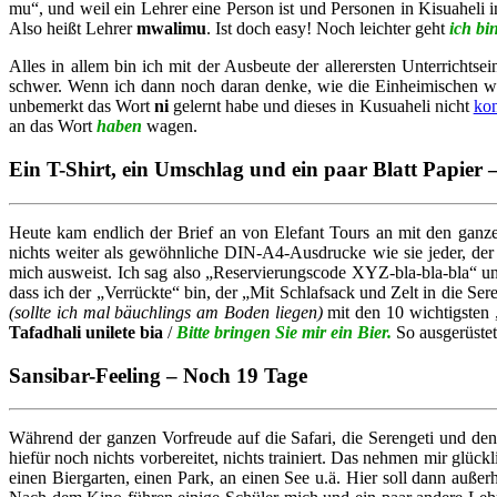
mu“, und weil ein Lehrer eine Person ist und Personen in Kisuahel
Also heißt Lehrer
mwalimu
. Ist doch easy! Noch leichter geht
ich bi
Alles in allem bin ich mit der Ausbeute der allerersten Unterricht
schwer. Wenn ich dann noch daran denke, wie die Einheimischen wo
unbemerkt das Wort
ni
gelernt habe und dieses in Kusuaheli nicht
kon
an das Wort
haben
wagen.
Ein T-Shirt, ein Umschlag und ein paar Blatt Papier
Heute kam endlich der Brief an von Elefant Tours an mit den ganz
nichts weiter als gewöhnliche DIN-A4-Ausdrucke wie sie jeder, der 
mich ausweist. Ich sag also „Reservierungscode XYZ-bla-bla-bla“ und 
dass ich der „Verrückte“ bin, der „Mit Schlafsack und Zelt in die S
(sollte ich mal bäuchlings am Boden liegen)
mit den 10 wichtigsten „
Tafadhali unilete bia
/
Bitte bringen Sie mir ein Bier.
So ausgerüstet
Sansibar-Feeling – Noch 19 Tage
Während der ganzen Vorfreude auf die Safari, die Serengeti und den
hiefür noch nichts vorbereitet, nichts trainiert. Das nehmen mir gl
einen Biergarten, einen Park, an einen See u.ä. Hier soll dann auße