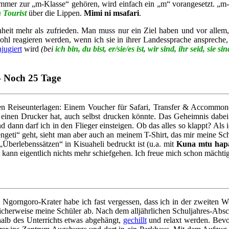
i immer zur „m-Klasse“ gehören, wird einfach ein „m“ vorangesetzt. 
n Tourist
über die Lippen.
Mimi ni msafari
.
seinheit mehr als zufrieden. Man muss nur ein Ziel haben und vor alle
hl reagieren werden, wenn ich sie in ihrer Landessprache anspreche,
jugiert
wird
(bei
ich bin, du bist, er/sie/es ist, wir sind, ihr seid, sie sin
 – Noch 25 Tage
en Reiseunterlagen: Einem Voucher für Safari, Transfer & Accommonda
einen Drucker hat, auch selbst drucken könnte. Das Geheimnis dabei 
dann darf ich in den Flieger einsteigen. Ob das alles so klappt? Als ic
erengeti“ geht, sieht man aber auch an meinem T-Shirt, das mir meine S
Überlebenssätzen“ in Kisuaheli bedruckt ist (u.a. mit
Kuna mtu hapa
 kann eigentlich nichts mehr schiefgehen. Ich freue mich schon mächtig
 Ngorngoro-Krater habe ich fast vergessen, dass ich in der zweiten Wo
ücklicherweise meine Schüler ab. Nach dem alljährlichen Schuljahres-Ab
rhalb des Unterrichts etwas abgehängt,
gechillt
und relaxt werden. Bevor 