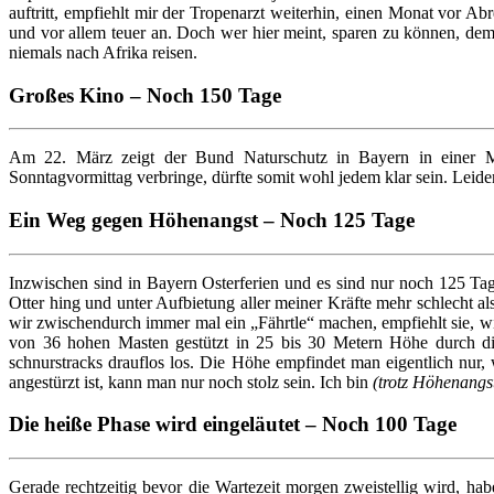
auftritt, empfiehlt mir der Tropenarzt weiterhin, einen Monat vor Abr
und vor allem teuer an. Doch wer hier meint, sparen zu können, d
niemals nach Afrika reisen.
Großes Kino – Noch 150 Tage
Am 22. März zeigt der Bund Naturschutz in Bayern in einer M
Sonntagvormittag verbringe, dürfte somit wohl jedem klar sein. Leider
Ein Weg gegen Höhenangst – Noch 125 Tage
Inzwischen sind in Bayern Osterferien und es sind nur noch 125 Ta
Otter hing und unter Aufbietung aller meiner Kräfte mehr schlecht 
wir zwischendurch immer mal ein „Fährtle“ machen, empfiehlt sie, 
von 36 hohen Masten gestützt in 25 bis 30 Metern Höhe durch di
schnurstracks drauflos los. Die Höhe empfindet man eigentlich nur
angestürzt ist, kann man nur noch stolz sein. Ich bin
(trotz Höhenangs
Die heiße Phase wird eingeläutet – Noch 100 Tage
Gerade rechtzeitig bevor die Wartezeit morgen zweistellig wird, hab