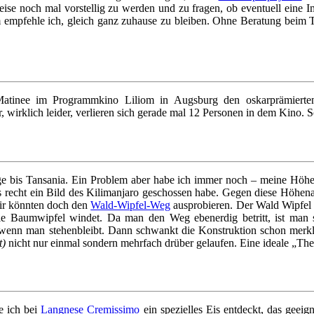
eise noch mal vorstellig zu werden und zu fragen, ob eventuell eine Imp
em empfehle ich, gleich ganz zuhause zu bleiben. Ohne Beratung beim
atinee im Programmkino Liliom in Augsburg den oskarprämierten 
, wirklich leider, verlieren sich gerade mal 12 Personen in dem Kino. S
ge bis Tansania. Ein Problem aber habe ich immer noch – meine Höhen
als recht ein Bild des Kilimanjaro geschossen habe. Gegen diese Höhen
wir könnten doch den
Wald-Wipfel-Weg
ausprobieren. Der Wald Wipfel 
e Baumwipfel windet. Da man den Weg ebenerdig betritt, ist man si
, wenn man stehenbleibt. Dann schwankt die Konstruktion schon merkl
t)
nicht nur einmal sondern mehrfach drüber gelaufen. Eine ideale „Th
e ich bei
Langnese Cremissimo
ein spezielles Eis entdeckt, das geeig