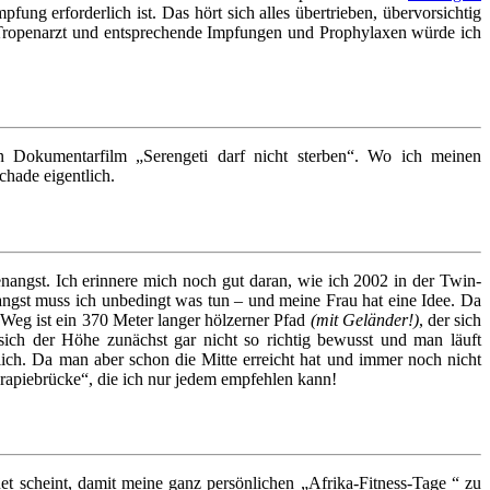
fung erforderlich ist. Das hört sich alles übertrieben, übervorsichtig
 Tropenarzt und entsprechende Impfungen und Prophylaxen würde ich
Dokumentarfilm „Serengeti darf nicht sterben“. Wo ich meinen
chade eigentlich.
angst. Ich erinnere mich noch gut daran, wie ich 2002 in der Twin-
angst muss ich unbedingt was tun – und meine Frau hat eine Idee. Da
Weg ist ein 370 Meter langer hölzerner Pfad
(mit Geländer!)
, der sich
ch der Höhe zunächst gar nicht so richtig bewusst und man läuft
ich. Da man aber schon die Mitte erreicht hat und immer noch nicht
erapiebrücke“, die ich nur jedem empfehlen kann!
net scheint, damit meine ganz persönlichen „Afrika-Fitness-Tage “ zu