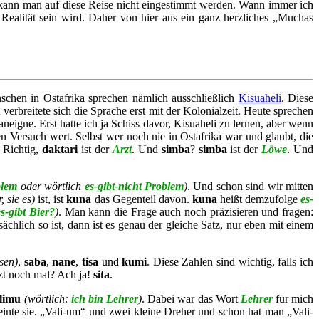
r kann man auf diese Reise nicht eingestimmt werden. Wann immer ich
Realität sein wird. Daher von hier aus ein ganz herzliches „Muchas
schen in Ostafrika sprechen nämlich ausschließlich
Kisuaheli
. Diese
erbreitete sich die Sprache erst mit der Kolonialzeit. Heute sprechen
eigne. Erst hatte ich ja Schiss davor, Kisuaheli zu lernen, aber wenn
n Versuch wert. Selbst wer noch nie in Ostafrika war und glaubt, die
 Richtig,
daktari
ist der
Arzt
. Und
simba
?
simba
ist der
Löwe
. Und
blem
oder wörtlich
es-gibt-nicht Problem
)
. Und schon sind wir mitten
, sie es)
ist, ist
kuna
das Gegenteil davon.
kuna
heißt demzufolge
es-
es-gibt Bier?
)
. Man kann die Frage auch noch präzisieren und fragen:
chlich so ist, dann ist es genau der gleiche Satz, nur eben mit einem
sen)
,
saba
,
nane
,
tisa
und
kumi
. Diese Zahlen sind wichtig, falls ich
zt noch mal? Ach ja!
sita
.
limu
(wörtlich:
ich bin Lehrer
)
. Dabei war das Wort
Lehrer
für mich
inte sie. „Vali-um“ und zwei kleine Dreher und schon hat man „Vali-