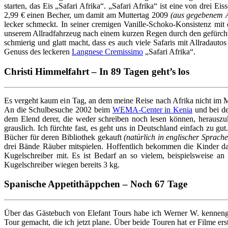
starten, das Eis „Safari Afrika“. „Safari Afrika“ ist eine von drei
2,99 € einen Becher, um damit am Muttertag 2009
(aus gegebenem A
lecker schmeckt. In seiner cremigen Vanille-Schoko-Konsistenz mit
unserem Allradfahrzeug nach einem kurzen Regen durch den gefürcht
schmierig und glatt macht, dass es auch viele Safaris mit Allradau
Genuss des leckeren
Langnese Cremissimo
„Safari Afrika“.
Christi Himmelfahrt – In 89 Tagen geht’s los
Es vergeht kaum ein Tag, an dem meine Reise nach Afrika nicht im M
An die Schulbesuche 2002 beim
WEMA-Center in Kenia
und bei d
dem Elend derer, die weder schreiben noch lesen können, heraus
grauslich. Ich fürchte fast, es geht uns in Deutschland einfach zu g
Bücher für deren Bibliothek gekauft
(natürlich in englischer Sprache
drei Bände Räuber mitspielen. Hoffentlich bekommen die Kinder d
Kugelschreiber mit. Es ist Bedarf an so vielem, beispielsweise an
Kugelschreiber wiegen bereits 3 kg.
Spanische Appetithäppchen – Noch 67 Tage
Über das Gästebuch von Elefant Tours habe ich Werner W. kennengel
Tour gemacht, die ich jetzt plane. Über beide Touren hat er Filme ers