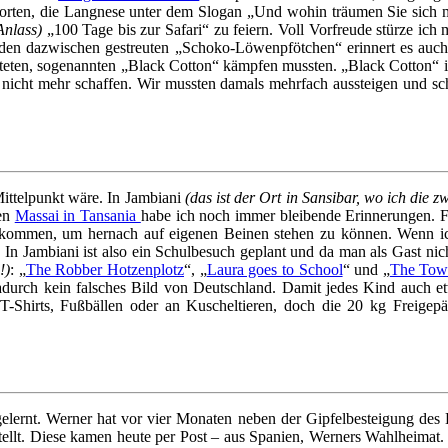
 Eissorten, die Langnese unter dem Slogan „Und wohin träumen Sie sich 
nlass)
„100 Tage bis zur Safari“ zu feiern. Voll Vorfreude stürze ich
 den dazwischen gestreuten „Schoko-Löwenpfötchen“ erinnert es auch t
eten, sogenannten „Black Cotton“ kämpfen mussten. „Black Cotton“ is
tos nicht mehr schaffen. Wir mussten damals mehrfach aussteigen und 
ittelpunkt wäre. In Jambiani
(das ist der Ort in Sansibar, wo ich die 
en
Massai in Tansania
habe ich noch immer bleibende Erinnerungen. Fa
zukommen, um hernach auf eigenen Beinen stehen zu können. Wenn ic
ut. In Jambiani ist also ein Schulbesuch geplant und da man als Gast n
!)
: „
The Robber Hotzenplotz
“, „
Laura goes to School
“ und „
The Tow
adurch kein falsches Bild von Deutschland. Damit jedes Kind auch
 T-Shirts, Fußbällen oder an Kuscheltieren, doch die 20 kg Freigepä
ernt. Werner hat vor vier Monaten neben der Gipfelbesteigung des Ki
tellt. Diese kamen heute per Post – aus Spanien, Werners Wahlheimat. N