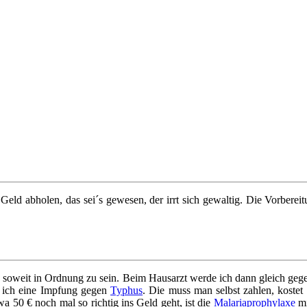
eld abholen, das sei´s gewesen, der irrt sich gewaltig. Die Vorberei
es soweit in Ordnung zu sein. Beim Hausarzt werde ich dann gleich ge
e ich eine Impfung gegen
Typhus
. Die muss man selbst zahlen, koste
a 50 € noch mal so richtig ins Geld geht, ist die
Malariaprophylaxe
mi