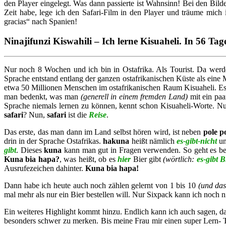
den Player eingelegt. Was dann passierte ist Wahnsinn! Bei den Bil
Zeit habe, lege ich den Safari-Film in den Player und träume mich
gracias“ nach Spanien!
Ninajifunzi Kiswahili – Ich lerne Kisuaheli. In 56 Ta
Nur noch 8 Wochen und ich bin in Ostafrika. Als Tourist. Da werd
Sprache entstand entlang der ganzen ostafrikanischen Küste als eine 
etwa 50 Millionen Menschen im ostafrikanischen Raum Kisuaheli. Es wi
man bedenkt, was man
(generell in einem fremden Land)
mit ein paa
Sprache niemals lernen zu können, kennt schon Kisuaheli-Worte. N
safari
? Nun,
safari
ist die
Reise
.
Das erste, das man dann im Land selbst hören wird, ist neben
pole p
drin in der Sprache Ostafrikas.
hakuna
heißt nämlich
es-gibt-nicht
un
gibt
. Dieses
kuna
kann man gut in Fragen verwenden. So geht es be
Kuna bia hapa?
, was heißt, ob es
hier
Bier gibt
(wörtlich:
es-gibt B
Ausrufezeichen dahinter.
Kuna bia hapa!
Dann habe ich heute auch noch zählen gelernt von 1 bis 10
(und das
mal mehr als nur ein Bier bestellen will. Nur Sixpack kann ich noch n
Ein weiteres Highlight kommt hinzu. Endlich kann ich auch sagen, d
besonders schwer zu merken. Bis meine Frau mir einen super Lern- T