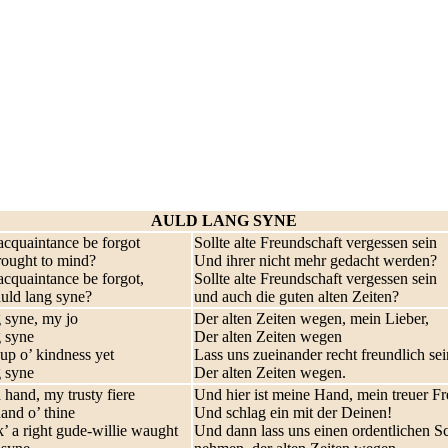
AULD LANG SYNE
acquaintance be forgot
Sollte alte Freundschaft vergessen sein
ought to mind?
Und ihrer nicht mehr gedacht werden?
acquaintance be forgot,
Sollte alte Freundschaft vergessen sein
auld lang syne?
und auch die guten alten Zeiten?
g syne, my jo
Der alten Zeiten wegen, mein Lieber,
g syne
Der alten Zeiten wegen
cup o’ kindness yet
Lass uns zueinander recht freundlich sei
g syne
Der alten Zeiten wegen.
 hand, my trusty fiere
Und hier ist meine Hand, mein treuer F
and o’ thine
Und schlag ein mit der Deinen!
’ a right gude-willie waught
Und dann lass uns einen ordentlichen S