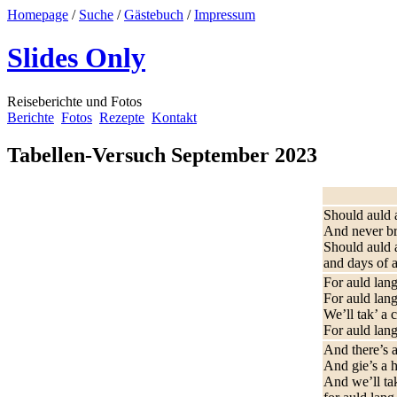
Homepage
/
Suche
/
Gästebuch
/
Impressum
Slides Only
Reiseberichte und Fotos
Berichte
Fotos
Rezepte
Kontakt
Tabellen-Versuch September 2023
Should auld 
And never br
Should auld 
and days of 
For auld lan
For auld lan
We’ll tak’ a 
For auld lan
And there’s a
And gie’s a h
And we’ll tak